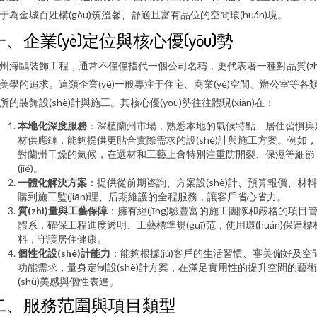
于為金城百姓構(gòu)筑溫馨、舒適且富有品位的空間環(huán)境。
一、企業(yè)定位與核心優(yōu)勢
州海鷗裝飾工程，通常不僅僅指代一個公司名稱，更代表著一種對品質(zhì
美學的追求。這類企業(yè)一般專注于住宅、商業(yè)空間、辦公室等各
所的裝飾設(shè)計與施工。其核心優(yōu)勢往往體現(xiàn)在：
本地化深度服務
：深植蘭州市場，熟悉本地的氣候特點、居住習慣與
材供應鏈，能夠提供更貼合實際需求的設(shè)計與施工方案。例如
對蘭州干燥的氣候，在選材和工藝上會特別注重防開裂、保濕等細節
(jié)。
一體化解決方案
：提供從前期咨詢、方案設(shè)計、預算報價、材
購到施工監(jiān)理、后期維護的全程服務，讓客戶省心省力。
質(zhì)量與工藝保障
：擁有經(jīng)驗豐富的施工團隊和嚴格的項目
體系，確保工程進度透明、工藝標準規(guī)范，使用環(huán)保達標
料，守護居住健康。
個性化設(shè)計能力
：能夠根據(jù)客戶的生活習慣、審美偏好及空
功能需求，量身定制設(shè)計方案，在滿足實用性的提升空間的藝術
(shù)美感與個性表達。
二、服務范圍與項目類型