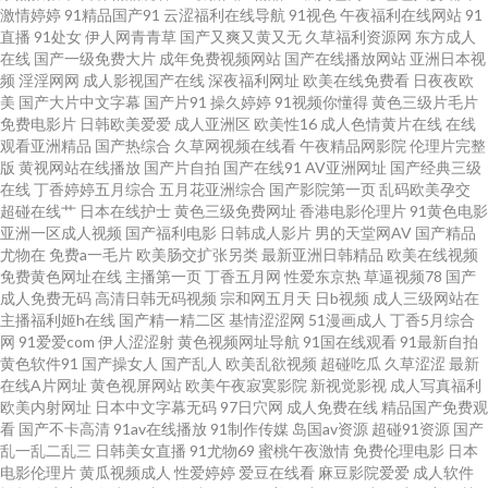
大香蕉 久久国产网址 色色爱爱五月 AV免费在线观看 欧美成人另类 微拍福利
激情婷婷
91精品国产91
云涩福利在线导航
91视色
午夜福利在线网站
91
直播
91处女
伊人网青青草
国产又爽又黄又无
久草福利资源网
东方成人
成人 69AV电影院 www91视频网 国产精品乱轮 伦理片三级伦理 婷婷色图 97
在线
国产一级免费大片
成年免费视频网站
国产在线播放网站
亚洲日本视
频
淫淫网网
成人影视国产在线
深夜福利网址
欧美在线免费看
日夜夜欧
美
国产大片中文字幕
国产片91
操久婷婷
91视频你懂得
黄色三级片毛片
人人操操人人 国产微拍 麻豆传媒淫视频网 无码成人影音先锋 91九色绿帽夫
免费电影片
日韩欧美爱爱
成人亚洲区
欧美性16
成人色情黄片在线
在线
观看亚洲精品
国产热综合
久草网视频在线看
午夜精品网影院
伦理片完整
妻 操人人aV 国产欧美日产精品 另类图片视频 丝袜香蕉论理 91少女被入 成人
版
黄视网站在线播放
国产片自拍
国产在线91
AV亚洲网址
国产经典三级
在线
丁香婷婷五月综合
五月花亚洲综合
国产影院第一页
乱码欧美孕交
超碰在线艹
日本在线护士
黄色三级免费网址
香港电影伦理片
91黄色电影
色影WWWW 狠狠超碰日韩三级 日韩人妖 综合色色综合 www夜夜 激情狠狠
亚洲一区成人视频
国产福利电影
日韩成人影片
男的天堂网AV
国产精品
尤物在
免费a一毛片
欧美肠交扩张另类
最新亚洲日韩精品
欧美在线视频
撸 青青草一级色网站 亚洲AV炮图 www03另类 黑丝萝少 欧亚美日一级片 午
免费黄色网址在线
主播第一页
丁香五月网
性爱东京热
草逼视频78
国产
成人免费无码
高清日韩无码视频
宗和网五月天
日b视频
成人三级网站在
主播福利姬h在线
国产精一精二区
基情涩涩网
51漫画成人
丁香5月综合
夜激情福利社 91青草视频网 成人色影免费 黄色网免观看 欧美骚网 午夜福利
网
91爱爱com
伊人涩涩射
黄色视频网址导航
91国在线观看
91最新自拍
黄色软件91
国产操女人
国产乱人
欧美乱欲视频
超碰吃瓜
久草涩涩
最新
三区 超碰碰人人妻 久草福利导航官网 日本特级片 在线观看污视频 变态另类
在线A片网址
黄色视屏网站
欧美午夜寂寞影院
新视觉影视
成人写真福利
欧美内射网址
日本中文字幕无码
97日穴网
成人免费在线
精品国产免费观
看
国产不卡高清
91av在线播放
91制作传媒
岛国av资源
超碰91资源
国产
第4页 久热草福利导航 日韩午夜福利影院 91大神文轩 超碰97在线免费 久久
乱一乱二乱三
日韩美女直播
91尤物69
蜜桃午夜激情
免费伦理电影
日本
电影伦理片
黄瓜视频成人
性爱婷婷
爱豆在线看
麻豆影院爱爱
成人软件