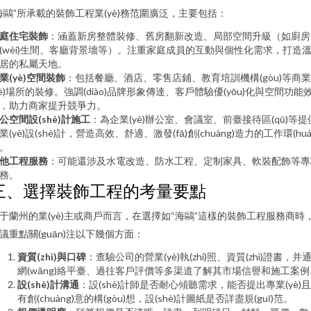
海鷗”所承載的裝飾工程業(yè)務范圍廣泛，主要包括：
庭住宅裝飾
：涵蓋新房整體裝修、舊房翻新改造、局部空間升級（如廚房
(wèi)生間、客廳背景墻等）。注重家庭成員的互動與個性化需求，打造
居的私屬天地。
業(yè)空間裝飾
：包括餐廳、酒店、零售店鋪、教育培訓機構(gòu)等商業
yè)場所的裝修。強調(diào)品牌形象傳達、客戶體驗優(yōu)化與空間功能
，助力商家提升競爭力。
公空間設(shè)計施工
：為企業(yè)辦公室、會議室、前臺接待區(qū)等提
業(yè)設(shè)計，營造高效、舒適、激發(fā)創(chuàng)造力的工作環(huá
。
他工程服務
：可能還涉及水電改造、防水工程、定制家具、軟裝配飾等專
務。
三、選擇裝飾工程的考量要點
于蘭州的業(yè)主或商戶而言，在選擇如“海鷗”這樣的裝飾工程服務商時
議重點關(guān)注以下幾個方面：
資質(zhì)與口碑
：查驗公司的營業(yè)執(zhí)照、資質(zhì)證書，并
網(wǎng)絡平臺、過往客戶評價等多渠道了解其市場信譽和施工案例
設(shè)計溝通
：設(shè)計師是否耐心傾聽需求，能否提出專業(yè)
有創(chuàng)意的構(gòu)想，設(shè)計圖紙是否詳盡規(guī)范。