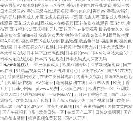
先锋最新AV资源网|香港第一区在线|香港理伦片A片在线观看|香港三级
日本三级三99|香港三级在线观看视频|香港色色色|香蕉99|香蕉AV福利
精品导航|香蕉成人片
豆花成人视频第一页|豆花成人网|豆花成人网站在
线观看|豆花成人在线|豆花成人在线视频|豆花传媒在线观看|豆花地址发
布页|豆花福利91|豆花福利导航|豆花国产mv免费观看
极品美女久久|极
品美女沙发啪啪内射|极品美女无套呻吟啪啪|极品媚娘自慰|极品模特无
码A片视频|极品嫩苞19在线观看|极品嫩妞|极品色导航|极品色色|极品色
色影院
日本特黄群交A片视频|日本特黄特色特爽大片|日本天堂免费a|日
本天堂网在线|日本添下边无码视频|日本偷拍ww|日本网站网站大全A片|
日本网址在线观看|日本污污在观看|日本无码成人深夜无码
主站蜘蛛池模板：
亚洲依依成人
|
欧美亚洲专区
|
久草新视频免费
|
国产
αv在线
|
91精品视频网站
|
爱豆传媒陈可心
|
亚洲午夜AV
|
国产91在线视
频
|
深爱激情网婷婷
|
在线午夜日韩电影
|
内射美女视频
|
操逼3级黄色毛
片
|
久草福利视频
|
AV加勒比
|
老司机福利在线
|
麻豆99人兽
|
欧美丁香
五月
|
日韩小网站
|
黄www免费
|
无码黄色网址
|
欧洲自拍一区
|
亚洲欧
美成人20
|
伦理视频网站
|
三级网站AV
|
五月婷丁香综合网
|
国产日韩亚
洲综合
|
欧美风情国产传媒
|
国产成人精品无码
|
国产视频日韩
|
欧美在
线三级
|
国产1区2区3区
|
性交乱伦视频
|
国产夫妻精品网
|
男插女黄网站
|
国产午夜福利电影
|
欧美日韩一区
|
在线国产二区
|
日韩欧美嗯啊
|
国产
精品都市激情
|
操逼视频免费瑟瑟
|
国产庆无码
|