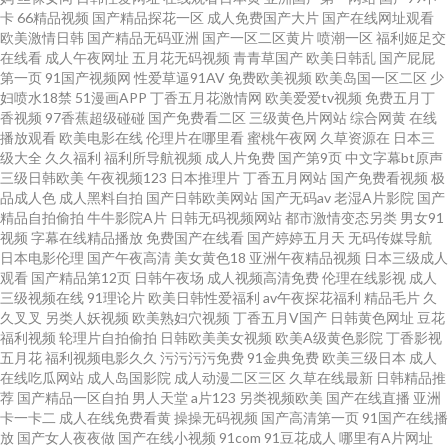
航 www日日本日日 久久av资源 91官方网页 福利微拍伦理 男同看片网站 先锋
卡
66精品视频
国产精品探花一区
成人免费国产大片
国产在线网址观看
欧美激情日韩
国产精品无码亚洲
国产一区二区黄片
喷潮一区
福利姬足交
AV资源 AV91第3页 另类理论影视 午夜少妇码无 变态另类欧美 精品久久99 少
在线看
成人午夜网址
五月花无码视频
青青草国产
欧美日韩乱
国产屁屁
第一页
91国产视频网
性爱草逼91AV
免费欧美视频
欧美岛国一区二区
少
妇喷水18禁
51漫画APP
丁香五月花激情网
欧美爱爱tv视频
免费五月丁
妇影院在线 91社网站 国产成人AV导航 欧洲精品自线 亚洲欧洲色图 浮力影院
香视频
97香蕉超级碰碰
国产免费看二区
三级黄色片网站
综合网黄
在线
播放观看
欧美电影在线
伦理片在哪里看
蜜桃午夜网
久草资源在
日本三
草草 欧美淫秽a片 伊人成年网 超碰操逼逼网 久久精品福利导航 深夜福利网址
级大全
久久福利
福利所导航视频
成人片免费
国产第9页
中文字幕bt原声
三级日韩欧美
午夜视频123
日本推理片
丁香五月网站
国产免费看视频
极
品成人色
成人黑料自拍
国产日韩欧美网站
国产无码av
老湿A片影院
国产
导航 91在线看18 国产少妇自拍 人妖丝袜 69av欧美 国产91网站 日本爱爱片
精品自拍偷拍
牛牛影院A片
日韩无码视频网站
都市激情变态另类
男女91
视频
字幕在线精品播放
免费国产在线看
国产婷婷五月天
无码传媒导航
在线超鹏 超碰人人看系列 麻豆爱豆村 午夜精品久久99 A级黄色毛片基地 黄
日本电影伦理
国产午夜高清
美女黄色18
亚洲午夜精品视频
日本三级成人
观看
国产精品第12页
日韩午夜场
成人视频高清免费
伦理在线影视
成人
三级视频在线
91理论片
欧美日韩性爱福利
av午夜探花福利
精品毛片
久
色小说视频网址 深夜网址 大香蕉大香蕉AⅤ 欧美天天肏屄 亚洲视频日韩中文
久叉叉
另类人妖视频
欧美熟妇穴视频
丁香五月V国产
日韩黄色网址
豆花
福利视频
轮理片自拍偷拍
日韩欧美美女视频
欧美A级黄色影院
丁香影视
五月花
福利视频电影久久
污污污污免费
91金典免费
欧美三级日本
成人
在线吃瓜网站
成人岛国影院
成人动漫二区三区
久草在线最新
日韩精品推
荐
国产精品一区自拍
男人天堂
a片123
另类视频欧美
国产在线直播
亚洲
卡一卡二
成人在线免费看黄
操操无码视频
国产高清第一页
91国产在线播
放
国产女人夜夜做
国产在线小视频
91com
91豆花成人
哪里有A片网址