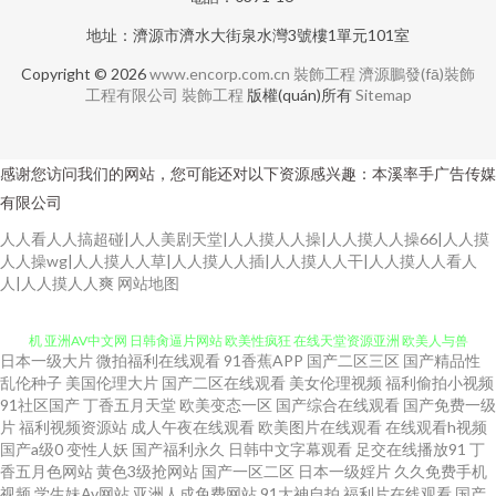
地址：濟源市濟水大街泉水灣3號樓1單元101室
Copyright © 2026
www.encorp.com.cn
裝飾工程
濟源鵬發(fā)裝飾
工程有限公司
裝飾工程
版權(quán)所有
Sitemap
感谢您访问我们的网站，您可能还对以下资源感兴趣：本溪率手广告传媒
有限公司
人人看人人搞超碰|人人美剧天堂|人人摸人人操|人人摸人人操66|人人摸
人人操wg|人人摸人人草|人人摸人人插|人人摸人人干|人人摸人人看人
国产日韩欧美精品 超碰狠狠干 久草热久操 国产精品爽爽歪歪 av男人天堂手
人|人人摸人人爽
网站地图
机 亚洲AV中文网 日韩肏逼片网站 欧美性疯狂 在线天堂资源亚洲 欧美人与兽
日本一级大片
微拍福利在线观看
91香蕉APP
国产二区三区
国产精品性
A片 天堂aV片 91大片在线播放 91大神网址 91在线免费版 AA福利在线观看 ts
乱伦种子
美国伦理大片
国产二区在线观看
美女伦理视频
福利偷拍小视频
91社区国产
丁香五月天堂
欧美变态一区
国产综合在线观看
国产免费一级
片
福利视频资源站
成人午夜在线观看
欧美图片在线观看
在线观看h视频
伪娘人妖一区 av一区二区三区 大香蕉免费超碰 超碰福利av 成人在线不卡视
国产a级0
变性人妖
国产福利永久
日韩中文字幕观看
足交在线播放91
丁
香五月色网站
黄色3级抢网站
国产一区二区
日本一级婬片
久久免费手机
频 国产精品玫玖玖玖 國產館中文字幕 久草狼人 超碰探花免费91 成人永久免
视频
学生妹Av网站
亚洲人成免费网站
91大神自拍
福利片在线观看
国产