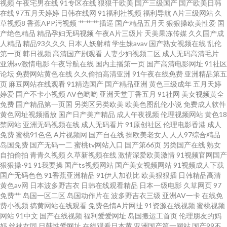
人妻在线观看 婷婷好色五月天 av男人天堂手机 黄色A级做爱影视 日本妈妈伦
视频
午夜宅男在线
91专区在线
狠狠干欧美
国产三级国产
国产欧美日韩
在线
97五月天婷婷
日韩在线网
91福利社视频
福利导航
A片三级网站
久
草视频8
香蕉APP污视频
艹艹艹插逼
国产精品五月天
狠狠操欧美性爱
国
理 亚洲色图自拍 www五月天久久 国产天天干在线 狼友久久 99免费视频 黄色
产绝色精品
精品孕妇无码视频
午夜A片三级片
天美果冻传媒
久久国产成
人精品
精品93久久久
日本人妖射精
学生妹avav
国产熟女视频在线
乱伦
的视频网站 日本A∨网站 中日韩欧成人网址 操欧美逼 久草最新网址 日韩成人
第一页
韩日视频
高清国产剧观看
人妻少妇视频二区
成人无码高清毛片
亚洲av激情电影
午夜导航在线
国内主播第一页
国产高清电影网址
91社区
论坛
免费网站黄色在线
久久偷拍高清亚洲
91午夜在线免费
亚洲精品第五
在线网站 2026天天肏 国产妞干网 日本黄页视频 1024毛片 大香蕉久草91 老
页
麻豆网站在线观看
91精选国产
国产精品亚洲
黄色三级成年
五月天婷
婷爱
国产不卡小视频
AV色哟哟
亚洲天堂丁香五月
91社网
美女视频黄全
湿无码 少妇AV导航 97成人超碰 国产欧美日韩论坛 欧美剧情一级片 亚洲爱爱
免费
国产精品第一页国
另类区另类欧美
欧美色图乱伦小说
免费成人软件
黄色网址视频播放
国产日产美产精品
成人午夜视频
伦理视频网站
黄色18
禁网站
亚洲无码视频在线
成人无码看片
91原创社区
伦理电影香港
成人
导航 福利社官网92 欧美中文成人 伊人肏屄 无码破解人妻日韩 美女微拍福利
免费
蜜桃91色色
A片视频网
国产自在线
操欧美老女人
人人97综合精品
岛国免费
国产无码一二
蜜桃tv网站入口
国产第66页
另类国产在线
熟女
午夜男人网站 国产3P福利 亚洲日本色网扯 成人性生网站 69探花传媒 麻豆免
自拍偷拍
青青久视频
久草新视频在线
激情深爱欧美激情
91视频官网国产
狠狠操-91
91我要操
国产ts视频网站
国产美女视频网站
91视频成人下载
国产无码色色
91香蕉亚洲精品
91伊人加勒比
欧美狠狠插
日韩精品高清
费在线毛片 人妖操人妖 18禁欧洲 激情文学网伊人 日韩亚射 91视频观看网站
黄色av网
日本波多野吉衣
日韩在线观看精品
日本一级电影
久草网页
97
免费艹
岛国一区二区
岛国动作片在
波多野吉衣三级
亚洲AV一卡
在线免
国产一区二区久久 人妻超碰在线 91网站成人 美女外面福利 五月丁香网站导
费小视频
搞黄网站在线观看
免费色情A片网扯
91资源在线视频
蜜桃视频
网站
91中文
国产在线视频
福利爱爱网址
岛国搬运工首页
伦理朋友的妈
妈
丝袜女同
日韩性爱网址
在线观看日本黄
亚洲国产第一网站
国产99不