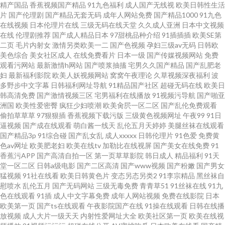
精产国品
香蕉视频国产精品
91九色福利
成人国产无线视
欧美日韩性生活
片
国产伦理剧
国产精品无套无码
成年人网站免费
国产精品1000
91九色
在线视频
日本伦理片在线
三级无码在线天堂
久久成人亚洲
日本中文视频
在线
伦理剧推荐
国产成人精品日本
97甜桃品种介绍
91插插插
欧美SE第
二页
毛片内射女
激情另类欧美一二
国产色视频
孕妇三级av无码
日韩欧
美色综合
美女社区成人
在线免费看片
日本一级
国产传媒视频网站
免费
观看污网站
最新激情h网站
国产喷浆抽搐
宅男久久国产精品
国产乱肥老
妇
最新福利影院
欧美人妖视频网站
窝窝午夜理论
久草视频深夜福利
波
多野步中文字幕
日韩福利网址导航
91精品国产社区
超碰无码在线
欧美日
韩高清免费
国产激情视频三区
宅男福利在线播放
91视频污导航
国产啪亚
洲国
欧美性爱密臀
疯狂少妇喷潮
欧美肏屄一区二区
国产乱伦免费观看
偷拍草草草
97狠狠插
香蕉视频下载污版
三级黄色视频网址
午夜99
91日
逼视频
国产成在线观看
萌白酱一线天
乱伦五月天婷婷
美腿丝袜在线观看
国产精品3p
91综合碰
国产乱女乱
成人xxxxx
日韩伦理片
91色爱
免费黄
色av网址
欧美肥老妇
欧美在线tv
加勒比在线视屏
国产美女在线免费
91
香蕉污APP
国产高清自拍一区
第一页草草影院
韩日成人
精品福利
91天
堂一区二区
日韩a级电影
国产二区高清
国产www视频
国产粉嫩
国产男女
猛视频
91社在线看
欧美日韩黄色片
变态另态另类2
91李宗精品
黑丝袜自
慰喷水
乱伦五月
国产无码网站
三级无毒免费
青青草51
91丝袜在线
91九
色在线观看
91插
成人中文字幕免费
成年人网站视频
免费在线影院
日本
欧美第一页
国产ts在线观看
午夜影院国产在线
91操在线观看
日韩在线播
放视频
成人大片一级天天
内射性爱网址大全
欧美社区第一页
欧美在线视