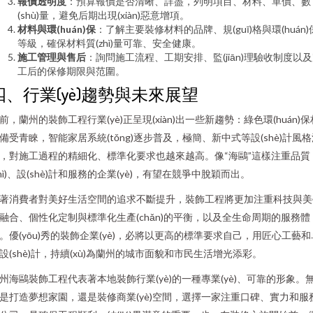
報價透明度
：預算報價是否清晰、詳盡，列明項目、材料、單價、數
(shù)量，避免后期出現(xiàn)惡意增項。
材料與環(huán)保
：了解主要裝修材料的品牌、規(guī)格與環(huán)
等級，確保材料質(zhì)量可靠、安全健康。
施工管理與售后
：詢問施工流程、工期安排、監(jiān)理驗收制度以
工后的保修期限與范圍。
四、行業(yè)趨勢與未來展望
前，蘭州的裝飾工程行業(yè)正呈現(xiàn)出一些新趨勢：綠色環(huán)保
備受青睞，智能家居系統(tǒng)逐步普及，極簡、新中式等設(shè)計風
，對施工過程的精細化、標準化要求也越來越高。像“海鷗”這樣注重品質
zhì)、設(shè)計和服務的企業(yè)，有望在競爭中脫穎而出。
著消費者對美好生活空間的追求不斷提升，裝飾工程將更加注重科技與美
融合、個性化定制與標準化生產(chǎn)的平衡，以及全生命周期的服務體
。優(yōu)秀的裝飾企業(yè)，必將以更高的標準要求自己，用匠心工藝和
設(shè)計，持續(xù)為蘭州的城市面貌和市民生活增光添彩。
州海鷗裝飾工程代表著本地裝飾行業(yè)的一種專業(yè)、可靠的形象。
是打造夢想家園，還是裝修商業(yè)空間，選擇一家注重口碑、實力和服