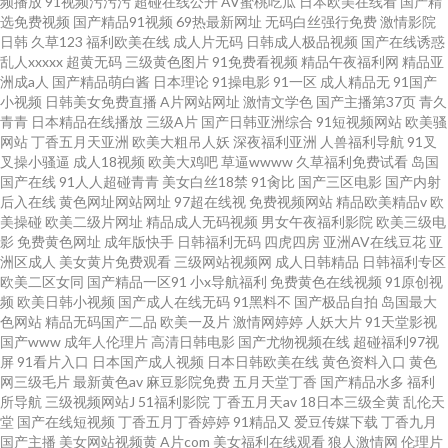
频播放
91视频污污污
超碰在线公开
AV蜜桃吃瓜
日本欧美在线看
国产精
选免费视频
国产精品91视频
69热最新网址
无码白丝强行免费
激情影院
日韩
久草123
福利欧美在线
成人片无码
日韩成人极品视频
国产在线诱惑
乱人xxxxx
超黄无码
三级黄色图片
91免费看视频
精品午夜福利网
精品亚
洲成a人
国产精品萌白酱
日本理论
91操电影
91一区
成人精品无
91国产
小视频
日韩美女免费直播
A片网站网址
激情文学色
国产主播第37页
青久
青青
日本精品在线播放
三级A片
国产日韩亚洲综合
91短视频网站
欧美骚
网站
丁香五月天亚洲
欧美大粗吊人妖
深夜福利亚洲
人兽福利导航
91叉
叉操小骚逼
成人18视频
欧美大鸡吧
草逼wwww
久草福利免费试看
岛国
国产在线
91人人超碰青青
美女白丝18禁
91肏比
国产三区电影
国产内射
后入在线
黄色网址网站网址
97超在线视
免费视频网站
精品欧美精品v
欧
美操碰
欧美二级片网址
精品成人无码视频
男女午夜福利影院
欧美三级电
影
免费黄色网址
成年版快手
日韩福利无码
四虎四房
亚洲AV在线豆花
亚
洲区成人
美女黄片免费观看
三级网站视频网
成人日韩精品
日韩福利专区
欧美二区女同
国产精品一区91
小x导航福利
免费黄色在线视频
91原创视
频
欧美日韩小视频
国产成人在线无码
91黑料不
国产极品自拍
岛国最大
色网站
精品无码国产二品
欧美一及片
激情网婷婷
人妖大片
91天堂影视
国产www
成年人伦理片
高清日韩电影
国产尤物视频在线
超碰福利97视
屏
91看片入口
日本国产成人视频
日本日韩欧美在线
黄色资料入口
黄色
网三级毛片
最新黄色av
麻豆影院免费
五月天堂丁香
国产精品水多
福利
所导航
三级视频网站J
51福利影院
丁香五月天av
18日本三级全黄
乱伦天
堂
国产在线短视频
丁香五月丁香婷婷
91精品又
爱豆传媒下载
丁香九月
国产主播
美女网站视频黄
A片com
美女福利在线观看
狼人激情网
伦理片