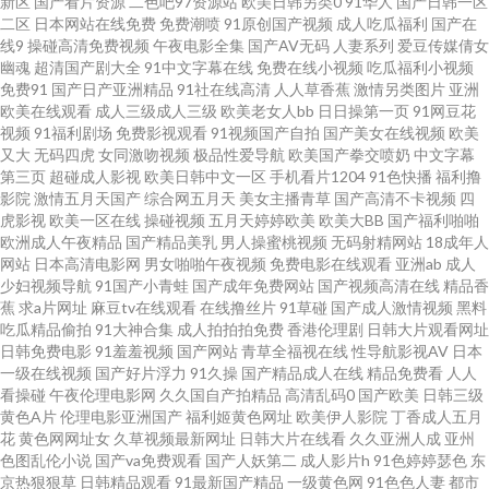
新区
国产看片资源
二色吧97资源站
欧美日韩另类0
91华人
国产日韩一区
二区
日本网站在线免费
免费潮喷
91原创国产视频
成人吃瓜福利
国产在
线9
操碰高清免费视频
午夜电影全集
国产AV无码
人妻系列
爱豆传媒倩女
片1688 天天干B网 91国在线第一页 美国色综合 天天干网 伊人五月天网 91在
幽魂
超清国产剧大全
91中文字幕在线
免费在线小视频
吃瓜福利小视频
免费91
国产日产亚洲精品
91社在线高清
人人草香蕉
激情另类图片
亚洲
线大神超碰 国产理论在线观看 蜜桃臀网址 日韩超碰手机福利 亚洲第一导航
欧美在线观看
成人三级成人三级
欧美老女人bb
日日操第一页
91网豆花
视频
91福利剧场
免费影视观看
91视频国产自拍
国产美女在线视频
欧美
又大
无码四虎
女同激吻视频
极品性爱导航
欧美国产拳交喷奶
中文字幕
污 变态人妖肛交 国自拍一区懂色 欧美偷拍 熟女视频一区 一级欧美 精品久久
第三页
超碰成人影视
欧美日韩中文一区
手机看片1204
91色快播
福利撸
影院
激情五月天国产
综合网五月天
美女主播青草
国产高清不卡视频
四
草 人妖群交乱交 婷婷色成人网 中文字幕黄色 97視频 浮力草草屁屁影视 内射
虎影视
欧美一区在线
操碰视频
五月天婷婷欧美
欧美大BB
国产福利啪啪
欧洲成人午夜精品
国产精品美乳
男人操蜜桃视频
无码射精网站
18成年人
网站
日本高清电影网
男女啪啪午夜视频
免费电影在线观看
亚洲ab
成人
91白虎白丝 三级国产网址 亚洲一卡久173 97超碰日韩电影 国产乱码一区 欧
少妇视频导航
91国产小青蛙
国产成年免费网站
国产视频高清在线
精品香
蕉
求a片网址
麻豆tv在线观看
在线撸丝片
91草碰
国产成人激情视频
黑料
美成人第一页 深夜伦理福利 影音先锋福利资源 97综合网站 东京热男人的天
吃瓜精品偷拍
91大神合集
成人拍拍拍免费
香港伦理剧
日韩大片观看网址
日韩免费电影
91羞羞视频
国产网站
青草全福视在线
性导航影视AV
日本
一级在线视频
国产好片浮力
91久操
国产精品成人在线
精品免费看
人人
堂 九九热在线6 欧亚另类色 99热这里有精品 九九重口味视频 日本人妖毛片
看操碰
午夜伦理电影网
久久国自产拍精品
高清乱码0
国产欧美
日韩三级
黄色A片
伦理电影亚洲国产
福利姬黄色网址
欧美伊人影院
丁香成人五月
伊人大香蕉伊人 99爱综合 国产丝袜足交 蜜桃福利影院 日韩熟女成人 91超碰
花
黄色网网址女
久草视频最新网址
日韩大片在线看
久久亚洲人成
亚州
色图乱伦小说
国产va免费观看
国产人妖第二
成人影片h
91色婷婷瑟色
东
京热狠狠草
日韩精品观看
91最新国产精品
一级黄色网
91色色人妻
都市