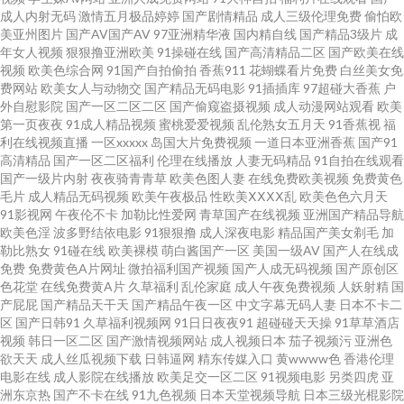
成人内射无码
激情五月极品婷婷
国产剧情精品
成人三级伦理免费
偷怕欧
美亚州图片
国产AV国产AV
97亚洲精华液
国内精自线
国产精品3级片
成
费观看 大香蕉伊人超碰 国产40页 国产性福AⅤ 国产青青草精品 抖阴蜜桃 大香
年女人视频
狠狠撸亚洲欧美
91操碰在线
国产高清精品二区
国产欧美在线
视频
欧美色综合网
91国产自拍偷拍
香蕉911
花蝴蝶看片免费
白丝美女免
蕉伊人婷婷 超碰碰av 91熟女爱爱 91干UU 91大神原创 91白丝袜 天天干天天
费网站
欧美女人与动物交
国产精品无码电影
91插插库
97超碰大香蕉
户
外自慰影院
国产一区二区二区
国产偷窥盗摄视频
成人动漫网站观看
欧美
第一页夜夜
91成人精品视频
蜜桃爱爱视频
乱伦熟女五月天
91香蕉视
福
在 色色五月天 欧美女生穴 美女被草 久久超碰97 九九福利视频导航 国产传媒
利在线视频直播
一区xxxxx
岛国大片免费视频
一道日本亚洲香蕉
国产91
高清精品
国产一区二区福利
伦理在线播放
人妻无码精品
91自拍在线观看
不卡 超碰人妻主页 国产极品天天插 老司机肏屄 美女做爱视频久久 美女主播
国产一级片内射
夜夜骑青青草
欧美色图人妻
在线免费欧美视频
免费黄色
毛片
成人精品无码视频
欧美午夜极品
性欧美ⅩⅩⅩⅩ乱
欧美色色六月天
91影视网
午夜伦不卡
加勒比性爱网
青草国产在线视频
亚洲国产精品导航
自慰 内射美女九色91 美女黄色网 国产91九九 成人精品18 97超碰免费 91se
欧美色淫
波多野结依电影
91狠狠撸
成人深夜电影
精品国产美女剃毛
加
勒比熟女
91碰在线
欧美裸模
萌白酱国产一区
美国一级AV
国产人在线成
白浆 微拍福利老司机 探花福利极品 91密桃视频 91啦国产剧情 婷婷一区二区
免费
免费黄色A片网址
微拍福利国产视频
国产人成无码视频
国产原创区
色花堂
在线免费黄A片
久草福利
乱伦家庭
成人午夜免费视频
人妖射精
国
产屁屁
国产精品天干天
国产精品午夜一区
中文字幕无码人妻
日本不卡二
国产青草91娱乐 日本足交视频 在线视频撸 aaAV成人片 福利老司机www 黄页
区
国产日韩91
久草福利视频网
91日日夜夜91
超碰碰天天操
91草草酒店
视频
韩日一区二区
国产激情视频网站
成人视频日本
茄子视频污
亚洲色
嫩草 欧美日韩在线旡码 五月天狼友 91处女视频 www尤物 国产自产91 欧美色
欲天天
成人丝瓜视频下载
日韩逼网
精东传媒入口
黄wwww色
香港伦理
电影在线
成人影院在线播放
欧美足交一区二区
91视频电影
另类四虎
亚
洲东京热
国产不卡在线
91九色视频
日本天堂视频导航
日本三级光棍影院
图20p 日韩中文字幕专区 伊人黄版 99这里都是精品 中文丰满人妻 浮力瑟瑟