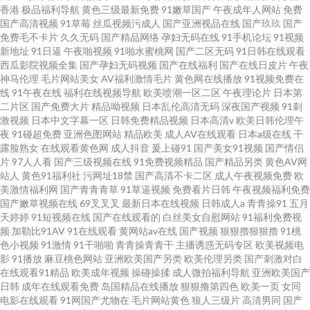
香港
极品福利导航
黄色三级最新免费
91嫩草国产
午夜成年人网站
免费
国产高清视频
91草莓
丝瓜视频污成人
国产亚洲视品在线
国产玖玖
国产
免费毛不卡片
久久无码
国产精品网络
孕妇无码在线
91手机论坛
91视频
新地址
91日逼
午夜啪视频
91啪水蜜桃网
国产二区无码
91日韩在线观看
西瓜影院视频全集
国产孕妇无码视频
国产在线福利
国产在线日皮片
午夜
神马伦理
毛片网站美女
AV福利激情毛片
黄色网在线播放
91视频免费在
线
91午夜在线
福利在线视频导航
欧美喷潮一区二区
午夜理论片
日本第
二片区
国产免费大片
精品呦视频
日本乱伦高清无码
深夜国产视频
91刺
激视频
日本中文字幕一区
日韩免费精品视频
日本高清v
欧美日韩伦理午
夜
91碰超免费
亚洲色图网站
精品欧美
成人AV在线观看
日本a级在线
干
露脸熟女
在线观看黄色网
成人抖音
爰上碰91
国产美女91视频
国产情侣
片
97人人看
国产三级视频在线
91免费视频精品
国产精品另类
黄色AV网
站人
黄色91福利社
污网址18禁
国产高清不卡二区
成人午夜视频免费
欧
美激情福利网
国产青青青草
91草逼视频
免费看片日韩
午夜视频福利免费
国产嫩草视频在线
69叉叉叉
最新日本在线视频
日韩成人a
青青操91
五月
天婷婷
91短视频在线
国产在线观看的
白丝美女自慰网站
91福利免费视
频
加勒比91AV
91在线观看
黄网站av在线
国产视频
狠狠擼狠狠擼
91桃
色小视频
91激情
91干啪啪
青青操青青干
主播诱惑无码专区
欧美视频电
影
91播放
麻豆桃色网站
亚洲欧美国产另类
欧美伦理另类
国产刺激对白
在线观看91精品
欧美成年视频
操碰操揉
成人微拍福利导航
亚洲欧美国产
日韩
成年在线观看免费
岛国精品在线播放
狠狠撸第四色
欧美一页
女同
电影在线观看
91网国产尤物在
毛片网站黄色
狼人三级片
高清男同
国产