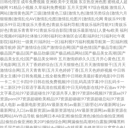
日韩伦理淫
成年免费视频
亚洲欧美中文视频
东京热亚洲色图
蜜桃成人超
碰网
91精品小视频
久草福利免费视影
五月天堂网
97综合视频
激情后入
网站|激情黄色国产三级|激情黄色三级|激情九色|激情另类综合|激情六月
狠狠撸|激情乱伦AV|激情乱伦图|激情乱伦图片|激情乱伦网
青娱乐99|青
娱乐99豆花|青娱乐大香蕉色|青娱乐福利导航|青娱乐福利导航91|青娱乐
好色|青娱乐青青草91|青娱乐综合影院|青娱乐最新地址|人妻4p欧美
福利
社视频69|福利社体验120秒|福利社体验区会试看|福利社污|福利社午夜
影院|福利社一级黄片|福利社一区|福利视97|福利视频导航第一页|福利视
频导航婷
国产激情综合|国产激情综合网|国产级色情|国产极品导航|国产
极品国产极品|国产极品劲爆|国产极品精品网站|国产极品美女高潮|国产
极品美女乱伦|国产极品美女呻吟
五月激情婷婷久久|五月开心黄色|五月
天电影网|五月天丁香婷婷综合|五月天狠狠色|五月天激情狠狠干|五月天
激情综合网|五月天青青草|五月天色婷婷丁香|五月天色婷婷视频
中日韩
美女主播|中日韩免视频上线全都免费|中日韩欧美最好看的电影|中日韩
一卡二卡三卡四|中日韩在线免费视频|中日乱码高清字幕|中日乱码卡一
卡二新区|中日双语字幕高清在线观看|中日无码电影在线|中石油av
97中
文字幕总站|97姿源超碰生|97姿源共享人妻|97资源86视频|97资源aa|97
资源porn|97资源超碰欧美精品|97资源超碰碰|97资源超碰总站|97资源
成人电影
av最新电影资源|AV最新发布|av最新三级理论|AV最新网址|av
最新网址入口|av最新资源|av最新资源地址|AV最新资源网|av最新资源在
线网站|AV作品导航
偷拍网日本AB亚洲|偷拍亚洲色|偷拍自偷拍亚洲精
品|偷拍自偷亚洲欧美20P|偷拍综合网|网漏偷拍高潮对白露脸|网曝黑料
吃瓜国产精品|网色网址|网站Av|网站a在线观看
先锋资源比比窝窝全色|