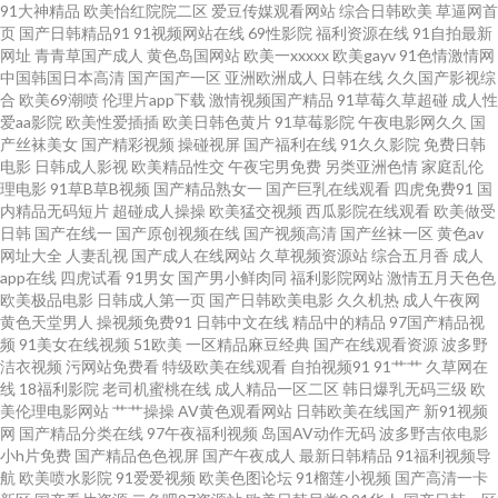
91大神精品
欧美怡红院院二区
爱豆传媒观看网站
综合日韩欧美
草逼网首
页
国产日韩精品91
91视频网站在线
69性影院
福利资源在线
91自拍最新
麻豆影院 国产五码 欧美第18页 91刺激小视频 97资源美女 午夜av无码 91丝
网址
青青草国产成人
黄色岛国网站
欧美一xxxxx
欧美gayv
91色情激情网
中国韩国日本高清
国产国产一区
亚洲欧洲成人
日韩在线
久久国产影视综
合
欧美69潮喷
伦理片app下载
激情视频国产精品
91草莓久草超碰
成人性
袜爱搞搞 91自慰喷水 草莓视频91 精品国产vT 日韩视频区 91宅男网 美女性爱
爱aa影院
欧美性爱插插
欧美日韩色黄片
91草莓影院
午夜电影网久久
国
产丝袜美女
国产精彩视频
操碰视屏
国产福利在线
91久久影院
免费日韩
AV 人妖资源网站 香蕉视频黄 www在线91 国产美女艹B 久热在线精品 人妖啪
电影
日韩成人影视
欧美精品性交
午夜宅男免费
另类亚洲色情
家庭乱伦
理电影
91草B草B视频
国产精品熟女一
国产巨乳在线观看
四虎免费91
国
内精品无码短片
超碰成人操操
欧美猛交视频
西瓜影院在线观看
欧美做受
啪网站 探花色色18 51黑料福利社 AV免费三级手机 大香蕉大香蕉蜜 国产视频
日韩
国产在线一
国产原创视频在线
国产视频高清
国产丝袜一区
黄色av
网址大全
人妻乱视
国产成人在线网站
久草视频资源站
综合五月香
成人
官网91 老司机无码视频 日本黄网在线 午夜桃色18 91传禖 www日本色a 东京
app在线
四虎试看
91男女
国产男小鲜肉同
福利影院网站
激情五月天色色
欧美极品电影
日韩成人第一页
国产日韩欧美电影
久久机热
成人午夜网
黄色天堂男人
操视频免费91
日韩中文在线
精品中的精品
97国产精品视
热床豆 无码1234 91视频专区 超碰久碰 国产乱轮9 激情影院海角 性交A片殴
频
91美女在线视频
51欧美
一区精品麻豆经典
国产在线观看资源
波多野
洁衣视频
污网站免费看
特级欧美在线观看
自拍视频91
91艹艹
久草网在
美少妇 97操掽 大香蕉大香蕉在线 九九福利视频 亚洲日韩资源 www香蕉视频
线
18福利影院
老司机蜜桃在线
成人精品一区二区
韩日爆乳无码三级
欧
美伦理电影网站
艹艹操操
AV黄色观看网站
日韩欧美在线国产
新91视频
网
国产精品分类在线
97午夜福利视频
岛国AV动作无码
波多野吉依电影
含羞草影院福利院 欧美激情rp 日韩中文字幕电影 成人深夜福利18 狼友基地
小h片免费
国产精品色色视屏
国产午夜成人
最新日韩精品
91福利视频导
航
欧美喷水影院
91爱爱视频
欧美色图论坛
91榴莲小视频
国产高清一卡
色中色 欧美一级720p 熟妇超碰自拍 91在现免费看 午夜成人久草视频 欧美大